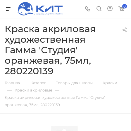
0
Краска акриловая
художественная
Гамма 'Студия'
оранжевая, 75мл,
280220139
—
—
—
Главная
Каталог
Товары для школы
Краски
—
—
Краски акриловые
Краска акриловая художественная Гамма 'Студия'
оранжевая, 75мл, 280220139