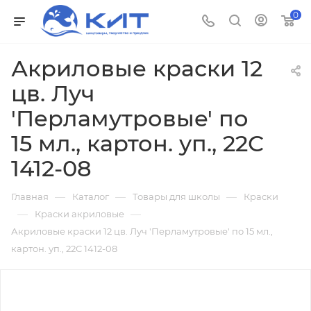
0
Акриловые краски 12
цв. Луч
'Перламутровые' по
15 мл., картон. уп., 22С
1412-08
—
—
—
Главная
Каталог
Товары для школы
Краски
—
—
Краски акриловые
Акриловые краски 12 цв. Луч 'Перламутровые' по 15 мл.,
картон. уп., 22С 1412-08