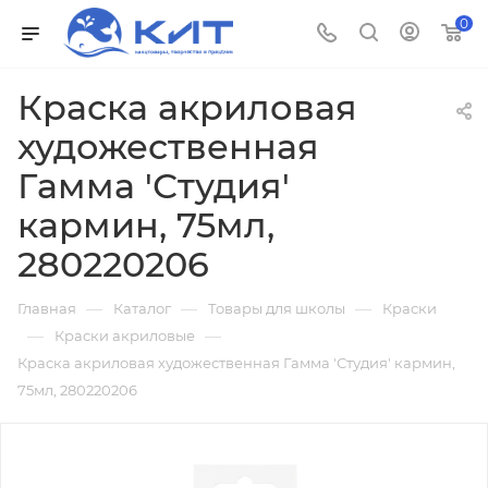
0
Краска акриловая
художественная
Гамма 'Студия'
кармин, 75мл,
280220206
—
—
—
Главная
Каталог
Товары для школы
Краски
—
—
Краски акриловые
Краска акриловая художественная Гамма 'Студия' кармин,
75мл, 280220206