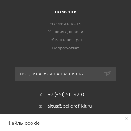
ПОМОЩЬ
Условия оплаты
Условия доставки
Обмен и возврат
Вопрос-ответ
ПОДПИСАТЬСЯ НА РАССЫЛКУ
+7 (951) 511-92-01
altus@poligraf-kit.ru
Магазин-склад ТЦ "Альтус"
Файлы cookie
Ростовская обл, Аксайский р-н,
пос. Янтарный, Малое Зеленое