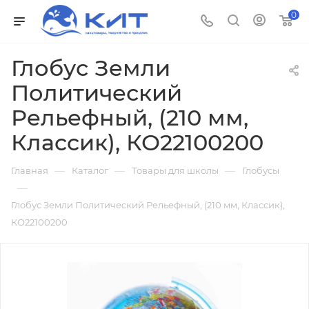
0
Глобус Земли
Политический
Рельефный, (210 мм,
Классик), КО22100200
—
—
—
Главная
Каталог
Товары для школы
Глобусы
—
Глобус Земли Политический Рельефный, (210 мм, Классик),
КО22100200