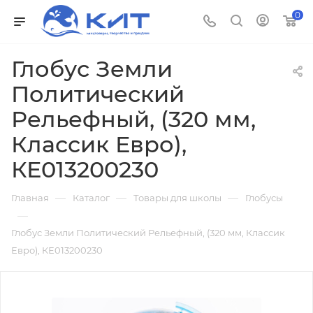
0
Глобус Земли
Политический
Рельефный, (320 мм,
Классик Евро),
КЕ013200230
—
—
—
Главная
Каталог
Товары для школы
Глобусы
—
Глобус Земли Политический Рельефный, (320 мм, Классик
Евро), КЕ013200230