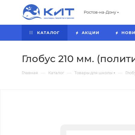
Ростов-на-Дону
КАТАЛОГ
АКЦИИ
НОВ
Глобус 210 мм. (полит
—
—
—
Главная
Каталог
Товары для школы
Глоб