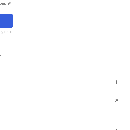
шевле?
утся с
о