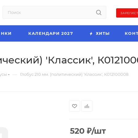
ЗАРЕГИС
ИНКИ
КАЛЕНДАРИ 2027
ХИТЫ
КОН
ический) 'Классик', К01210
—
усы
Глобус 210 мм. (политический) 'Классик', К012100008
520
₽
/шт