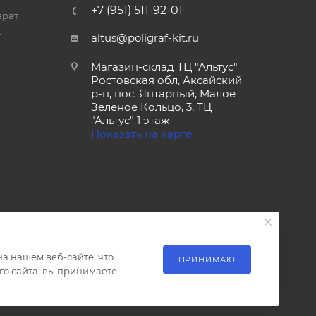
+7 (951) 511-92-01
врат
т
altus@poligraf-kit.ru
Магазин-склад ТЦ "Альтус"
Ростовская обл, Аксайский
р-н, пос. Янтарный, Малое
Зеленое Кольцо, 3, ТЦ
"Альтус" 1 этаж
Показать на карте
а нашем веб-сайте, что
ПРИНИМАЮ
о сайта, вы принимаете