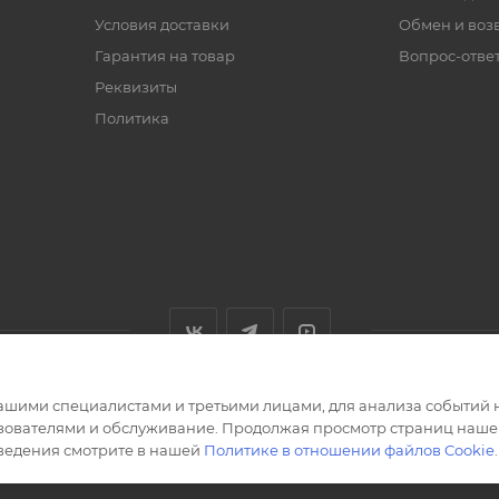
Условия доставки
Обмен и воз
Гарантия на товар
Вопрос-отве
Реквизиты
Политика
ашими специалистами и третьими лицами, для анализа событий н
ьзователями и обслуживание. Продолжая просмотр страниц нашег
сведения смотрите в нашей
Политике в отношении файлов Cookie
.