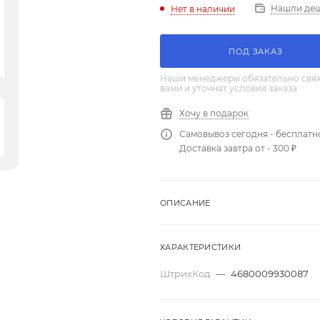
Нашли де
Нет в наличии
ПОД ЗАКАЗ
Наши менеджеры обязательно свяж
вами и уточнят условия заказа
Хочу в подарок
Самовывоз сегодня - бесплатн
Доставка завтра от - 300 ₽
ОПИСАНИЕ
ХАРАКТЕРИСТИКИ
ШтрихКод
—
4680009930087