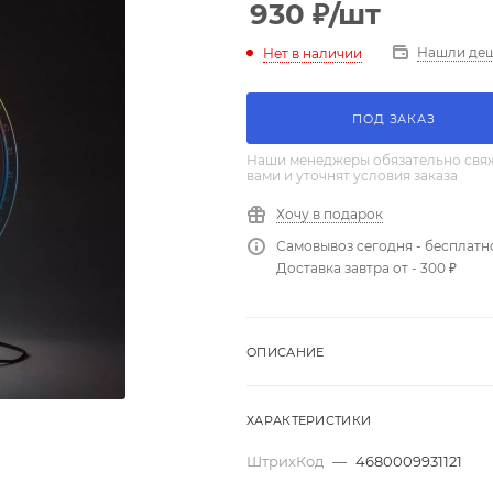
930
₽
/шт
Нашли де
Нет в наличии
ПОД ЗАКАЗ
Наши менеджеры обязательно свяж
вами и уточнят условия заказа
Хочу в подарок
Самовывоз сегодня - бесплатн
Доставка завтра от - 300 ₽
ОПИСАНИЕ
ХАРАКТЕРИСТИКИ
ШтрихКод
—
4680009931121