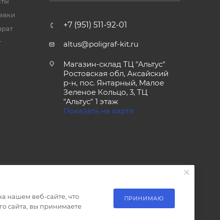
аты
тавки
+7 (951) 511-92-01
врат
т
altus@poligraf-kit.ru
Магазин-склад ТЦ "Альтус"
Ростовская обл, Аксайский
р-н, пос. Янтарный, Малое
Зеленое Кольцо, 3, ТЦ
"Альтус" 1 этаж
Показать на карте
а нашем веб-сайте, что
ПРИНИМАЮ
о сайта, вы принимаете