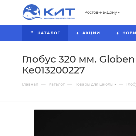
Ростов-на-Дону
КАТАЛОГ
АКЦИИ
НОВ
Глобус 320 мм. Globe
Ке013200227
—
—
—
Главная
Каталог
Товары для школы
Глоб