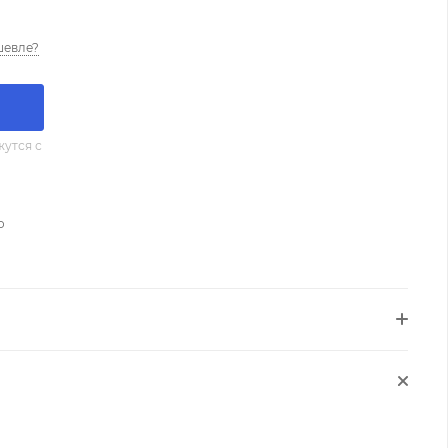
шевле?
утся с
о