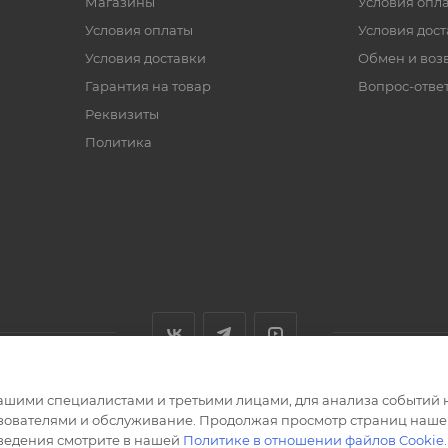
Магазины
Условия опл
Условия оплаты
Условия дос
Условия доставки
Обмен и воз
Гарантия на товар
Вопрос-отве
Реквизиты
Политика
ашими специалистами и третьими лицами, для анализа событий н
ьзователями и обслуживание. Продолжая просмотр страниц нашег
сведения смотрите в нашей
Политике в отношении файлов Cookie
.