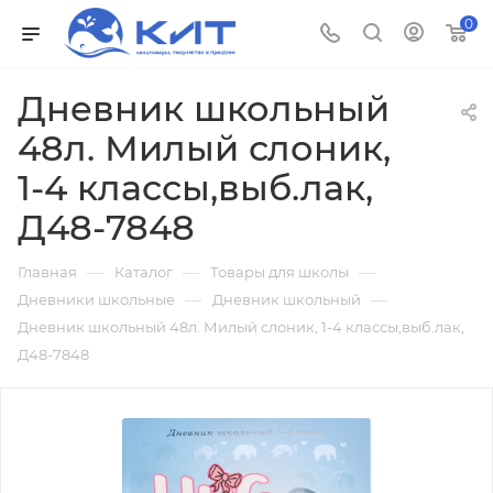
0
Дневник школьный
48л. Милый слоник,
1-4 классы,выб.лак,
Д48-7848
—
—
—
Главная
Каталог
Товары для школы
—
—
Дневники школьные
Дневник школьный
Дневник школьный 48л. Милый слоник, 1-4 классы,выб.лак,
Д48-7848