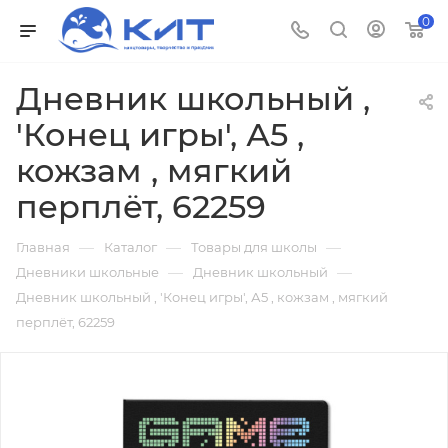
0
Дневник школьный ,
'Конец игры', А5 ,
кожзам , мягкий
перплёт, 62259
—
—
—
Главная
Каталог
Товары для школы
—
—
Дневники школьные
Дневник школьный
Дневник школьный , 'Конец игры', А5 , кожзам , мягкий
перплёт, 62259