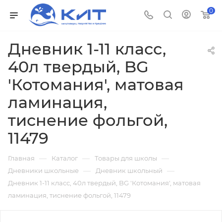
0
Дневник 1-11 класс,
40л твердый, BG
'Котомания', матовая
ламинация,
тиснение фольгой,
11479
—
—
—
Главная
Каталог
Товары для школы
—
—
Дневники школьные
Дневник школьный
Дневник 1-11 класс, 40л твердый, BG 'Котомания', матовая
ламинация, тиснение фольгой, 11479