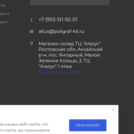
аты
тавки
+7 (951) 511-92-01
врат
т
altus@poligraf-kit.ru
Магазин-склад ТЦ "Альтус"
Ростовская обл, Аксайский
р-н, пос. Янтарный, Малое
Зеленое Кольцо, 3, ТЦ
"Альтус" 1 этаж
Показать на карте
а нашем веб-сайте, что
ПРИНИМАЮ
о сайта, вы принимаете