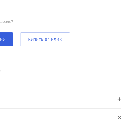
шевле?
ИНУ
КУПИТЬ В 1 КЛИК
о