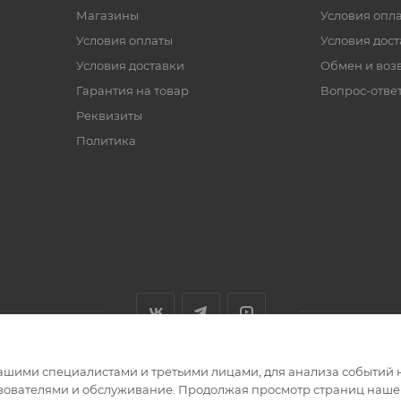
Магазины
Условия опл
Условия оплаты
Условия дос
Условия доставки
Обмен и воз
Гарантия на товар
Вопрос-отве
Реквизиты
Политика
ашими специалистами и третьими лицами, для анализа событий н
ьзователями и обслуживание. Продолжая просмотр страниц нашег