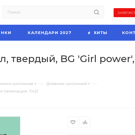
ЗАРЕГИС
ИНКИ
КАЛЕНДАРИ 2027
ХИТЫ
КОН
л, твердый, BG 'Girl power'
—
—
вники школьные
Дневник школьный
ая ламинация, 11421