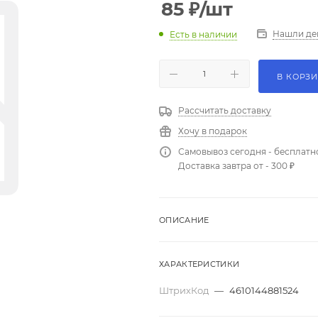
85
₽
/шт
Нашли де
Есть в наличии
В КОРЗ
Рассчитать доставку
Хочу в подарок
Самовывоз сегодня - бесплатн
Доставка завтра от - 300 ₽
ОПИСАНИЕ
ХАРАКТЕРИСТИКИ
ШтрихКод
—
4610144881524