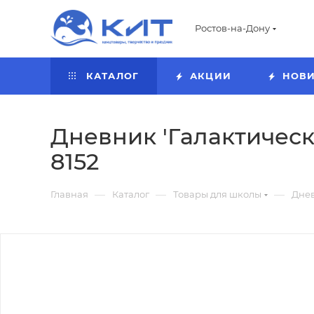
Ростов-на-Дону
КАТАЛОГ
АКЦИИ
НОВ
Дневник 'Галактический
8152
—
—
—
Главная
Каталог
Товары для школы
Дне