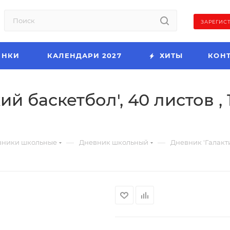
ЗАРЕГИС
ИНКИ
КАЛЕНДАРИ 2027
ХИТЫ
КОН
 баскетбол', 40 листов , 1
—
—
вники школьные
Дневник школьный
Дневник 'Галакти