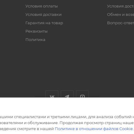
Условия оплаты
Условия дос
Условия доставки
Обмен и воз
Гарантия на товар
Вопрос-отве
Реквизиты
Политика
ашими специалистами и третьими лицами, для анализа событий н
ьзователями и обслуживание. Продолжая просмотр страниц нашег
сведения смотрите в нашей
Политике в отношении файлов Cookie
.