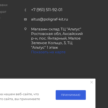
тавки
+7 (951) 511-92-01
врат
т
altus@poligraf-kit.ru
Магазин-склад ТЦ "Альтус"
Ростовская обл, Аксайский
р-н, пос. Янтарный, Малое
Зеленое Кольцо, 3, ТЦ
"Альтус" 1 этаж
Показать на карте
а нашем веб-сайте, что
ПРИНИМАЮ
о сайта, вы принимаете