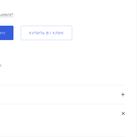
шевле?
ИНУ
КУПИТЬ В 1 КЛИК
о