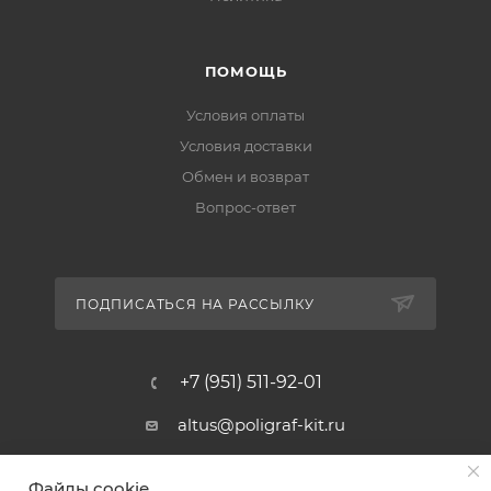
ПОМОЩЬ
Условия оплаты
Условия доставки
Обмен и возврат
Вопрос-ответ
ПОДПИСАТЬСЯ НА РАССЫЛКУ
+7 (951) 511-92-01
altus@poligraf-kit.ru
Магазин-склад ТЦ "Альтус"
Файлы cookie
Ростовская обл, Аксайский р-н,