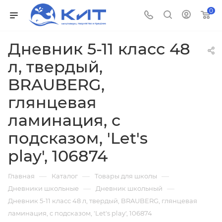
0
Дневник 5-11 класс 48
л, твердый,
BRAUBERG,
глянцевая
ламинация, с
подсказом, 'Let's
play', 106874
—
—
—
Главная
Каталог
Товары для школы
—
—
Дневники школьные
Дневник школьный
Дневник 5-11 класс 48 л, твердый, BRAUBERG, глянцевая
ламинация, с подсказом, 'Let's play', 106874