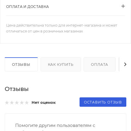
ОПЛАТА И ДОСТАВКА
Цена действительна только для интернет-магазина и может
отличаться от цен в розничных магазинах
ОТЗЫВЫ
КАК КУПИТЬ
ОПЛАТА
Д
Отзывы
ОСТАВИТЬ ОТЗЫВ
Нет оценок
Помогите другим пользователям с