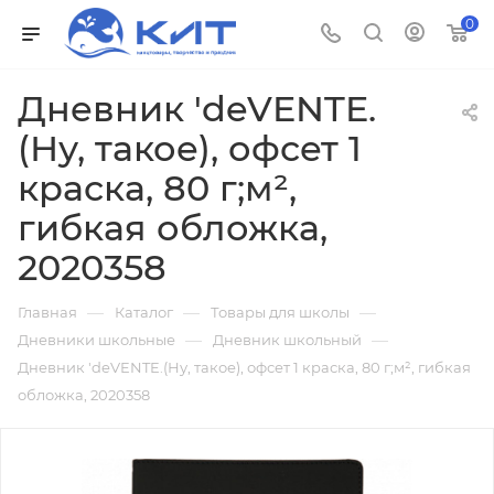
0
Дневник 'deVENTE.
(Ну, такое), офсет 1
краска, 80 г;м²,
гибкая обложка,
2020358
—
—
—
Главная
Каталог
Товары для школы
—
—
Дневники школьные
Дневник школьный
Дневник 'deVENTE.(Ну, такое), офсет 1 краска, 80 г;м², гибкая
обложка, 2020358