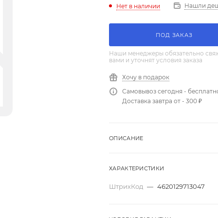
Нашли де
Нет в наличии
ПОД ЗАКАЗ
Наши менеджеры обязательно свяж
вами и уточнят условия заказа
Хочу в подарок
Самовывоз сегодня - бесплатн
Доставка завтра от - 300 ₽
ОПИСАНИЕ
ХАРАКТЕРИСТИКИ
ШтрихКод
—
4620129713047