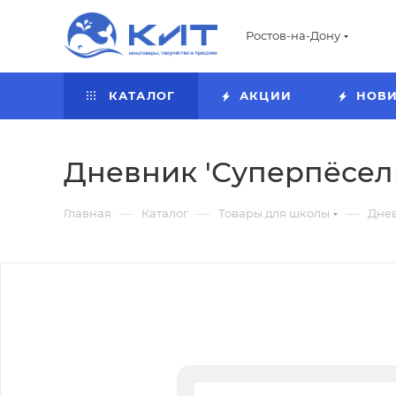
Ростов-на-Дону
КАТАЛОГ
АКЦИИ
НОВ
Дневник 'Суперпёсель',
—
—
—
Главная
Каталог
Товары для школы
Дне