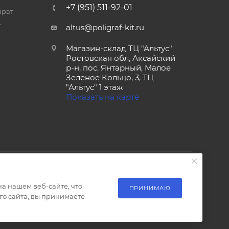
+7 (951) 511-92-01
врат
т
altus@poligraf-kit.ru
Магазин-склад ТЦ "Альтус"
Ростовская обл, Аксайский
р-н, пос. Янтарный, Малое
Зеленое Кольцо, 3, ТЦ
"Альтус" 1 этаж
Показать на карте
а нашем веб-сайте, что
ПРИНИМАЮ
о сайта, вы принимаете