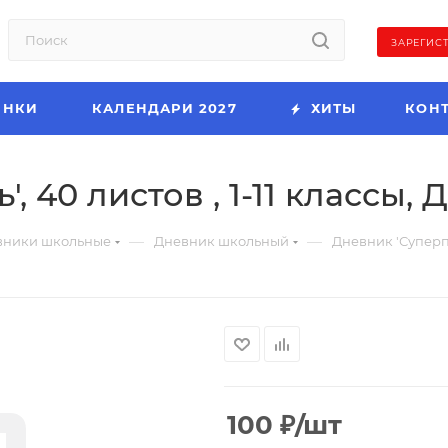
ЗАРЕГИС
ИНКИ
КАЛЕНДАРИ 2027
ХИТЫ
КОН
 40 листов , 1-11 классы, 
—
—
вники школьные
Дневник школьный
Дневник 'Суперпёс
100
₽
/шт