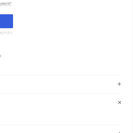
шевле?
утся с
о