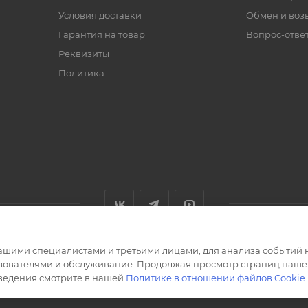
Условия доставки
Обмен и воз
Гарантия на товар
Вопрос-отве
Реквизиты
Политика
ашими специалистами и третьими лицами, для анализа событий н
ьзователями и обслуживание. Продолжая просмотр страниц нашег
сведения смотрите в нашей
Политике в отношении файлов Cookie
.