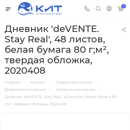
0
Дневник 'deVENTE.
Stay Real', 48 листов,
белая бумага 80 г;м²,
твердая обложка,
2020408
—
—
—
Главная
Каталог
Товары для школы
—
—
Дневники школьные
Дневник школьный
Дневник 'deVENTE. Stay Real', 48 листов, белая бумага 80
г;м², твердая обложка, 2020408