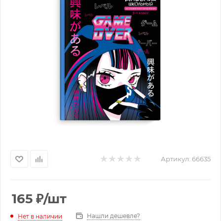
Артикул:
66635
165
₽
/шт
Нашли дешевле?
Нет в наличии