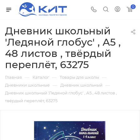
0
Дневник школьный
'Ледяной глобус' , А5 ,
48 листов , твёрдый
переплёт, 63275
—
—
—
Главная
Каталог
Товары для школы
—
—
Дневники школьные
Дневник школьный
Дневник школьный 'Ледяной глобус' , А5 , 48 листов ,
твёрдый переплёт, 63275