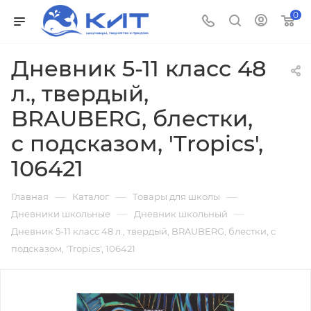
0
Дневник 5-11 класс 48
л., твердый,
BRAUBERG, блестки,
с подсказом, 'Tropics',
106421
—
—
—
Главная
Каталог
Товары для школы
—
—
Дневники школьные
Дневник школьный
Дневник 5-11 класс 48 л., твердый, BRAUBERG, блестки, с
подсказом, 'Tropics', 106421