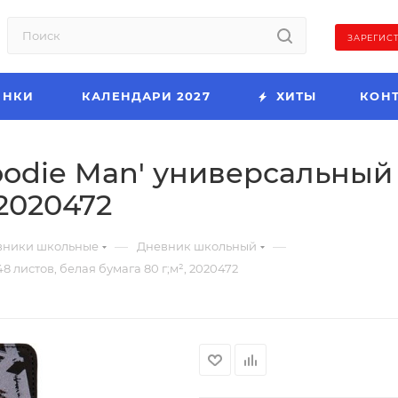
ЗАРЕГИС
ИНКИ
КАЛЕНДАРИ 2027
ХИТЫ
КОН
odie Man' универсальный 
 2020472
—
—
вники школьные
Дневник школьный
 листов, белая бумага 80 г;м², 2020472