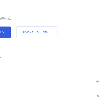
шевле?
ИНУ
КУПИТЬ В 1 КЛИК
о