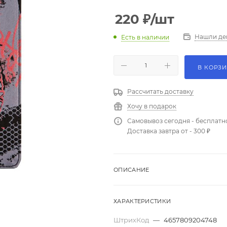
220
₽
/шт
Нашли де
Есть в наличии
В КОРЗ
Рассчитать доставку
Хочу в подарок
Самовывоз сегодня - бесплатн
Доставка завтра от - 300 ₽
ОПИСАНИЕ
ХАРАКТЕРИСТИКИ
ШтрихКод
—
4657809204748