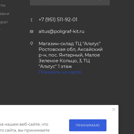
аты
тавки
+7 (951) 511-92-01
врат
т
altus@poligraf-kit.ru
Магазин-склад ТЦ "Альтус"
Ростовская обл, Аксайский
р-н, пос. Янтарный, Малое
Зеленое Кольцо, 3, ТЦ
"Альтус" 1 этаж
Показать на карте
а нашем веб-сайте, что
ПРИНИМАЮ
о сайта, вы принимаете