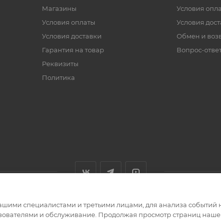
Магазины
Условия опл
Условия оплаты
Условия дос
Условия доставки
Обмен и воз
Гарантия на товар
Вопрос-отве
Реквизиты
Политика
ашими специалистами и третьими лицами, для анализа событий н
ьзователями и обслуживание. Продолжая просмотр страниц нашег