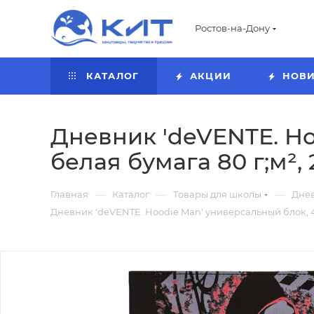
Ростов-на-Дону
КАТАЛОГ
АКЦИИ
НОВ
Дневник 'deVENTE. Ho
белая бумага 80 г;м²,
—
—
—
Главная
Каталог
Товары для школы
Дне
Дневник 'deVENTE. Hoodie Man' универсальный блок, 48