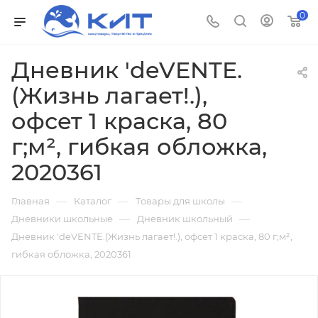
0
Дневник 'deVENTE.
(Жизнь лагает!.),
офсет 1 краска, 80
г;м², гибкая обложка,
2020361
—
—
—
Главная
Каталог
Товары для школы
—
—
Дневники школьные
Дневник школьный
Дневник 'deVENTE.(Жизнь лагает!.), офсет 1 краска, 80 г;м²,
гибкая обложка, 2020361