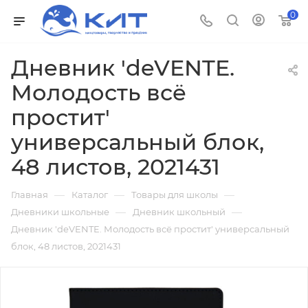
0
Дневник 'deVENTE.
Молодость всё
простит'
универсальный блок,
48 листов, 2021431
—
—
—
Главная
Каталог
Товары для школы
—
—
Дневники школьные
Дневник школьный
Дневник 'deVENTE. Молодость всё простит' универсальный
блок, 48 листов, 2021431