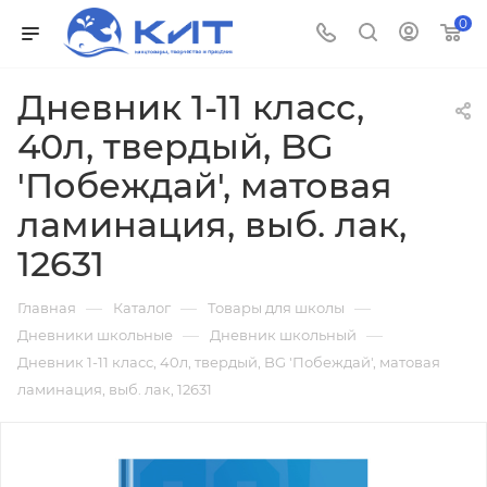
0
Дневник 1-11 класс,
40л, твердый, BG
'Побеждай', матовая
ламинация, выб. лак,
12631
—
—
—
Главная
Каталог
Товары для школы
—
—
Дневники школьные
Дневник школьный
Дневник 1-11 класс, 40л, твердый, BG 'Побеждай', матовая
ламинация, выб. лак, 12631