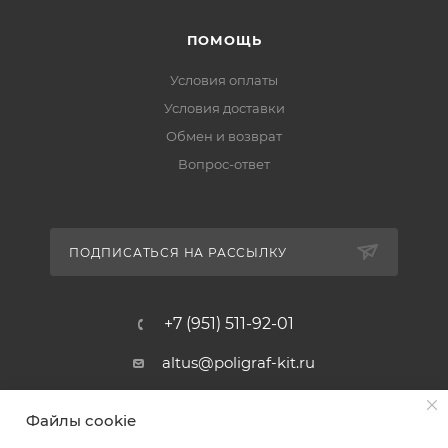
ПОМОЩЬ
Условия оплаты
Условия доставки
Обмен и возврат
Вопрос-ответ
ПОДПИСАТЬСЯ НА РАССЫЛКУ
+7 (951) 511-92-01
altus@poligraf-kit.ru
Магазин-склад ТЦ "Альтус"
Файлы cookie
Ростовская обл, Аксайский р-н,
пос. Янтарный, Малое Зеленое