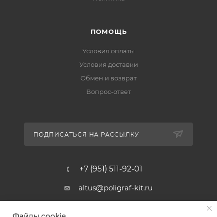
ПОМОЩЬ
Условия оплаты
Условия доставки
Обмен и возврат
Вопрос-ответ
ПОДПИСАТЬСЯ НА РАССЫЛКУ
+7 (951) 511-92-01
altus@poligraf-kit.ru
Магазин-склад ТЦ "Альтус"
Файлы cookie
Ростовская обл, Аксайский р-н,