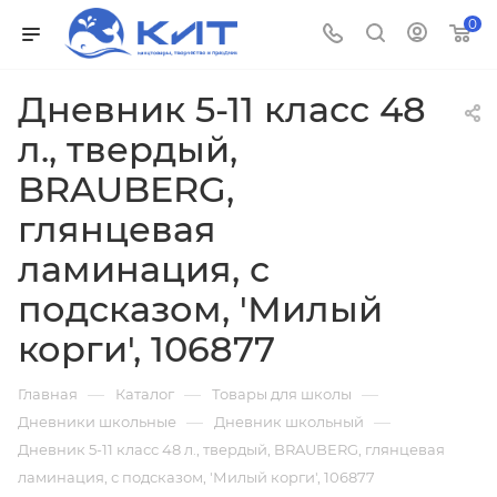
0
Дневник 5-11 класс 48
л., твердый,
BRAUBERG,
глянцевая
ламинация, с
подсказом, 'Милый
корги', 106877
—
—
—
Главная
Каталог
Товары для школы
—
—
Дневники школьные
Дневник школьный
Дневник 5-11 класс 48 л., твердый, BRAUBERG, глянцевая
ламинация, с подсказом, 'Милый корги', 106877