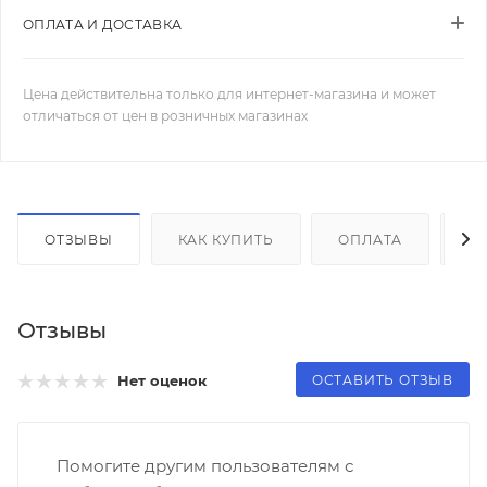
ОПЛАТА И ДОСТАВКА
Цена действительна только для интернет-магазина и может
отличаться от цен в розничных магазинах
ОТЗЫВЫ
КАК КУПИТЬ
ОПЛАТА
Д
Отзывы
ОСТАВИТЬ ОТЗЫВ
Нет оценок
Помогите другим пользователям с