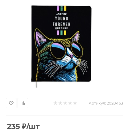
Артикул:
2020463
235
₽
/шт