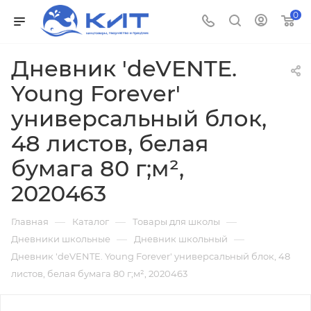
0
Дневник 'deVENTE.
Young Forever'
универсальный блок,
48 листов, белая
бумага 80 г;м²,
2020463
—
—
—
Главная
Каталог
Товары для школы
—
—
Дневники школьные
Дневник школьный
Дневник 'deVENTE. Young Forever' универсальный блок, 48
листов, белая бумага 80 г;м², 2020463