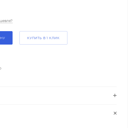
шевле?
ИНУ
КУПИТЬ В 1 КЛИК
о