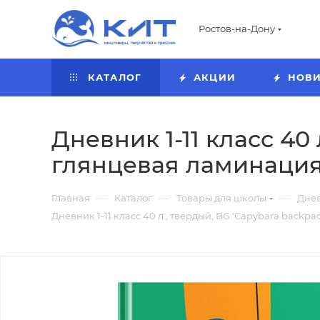
Ростов-на-Дону
КАТАЛОГ
АКЦИИ
НОВ
Дневник 1-11 класс 40 
глянцевая ламинация,
—
—
—
Главная
Каталог
Товары для школы
Дне
Дневник 1-11 класс 40 л., твердый, BG 'Сapybara backpa