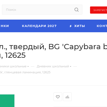
ЗАРЕГИС
ИНКИ
КАЛЕНДАРИ 2027
ХИТЫ
КОН
л., твердый, BG 'Сapybara 
 12625
—
—
вники школьные
Дневник школьный
ck', глянцевая ламинация, 12625