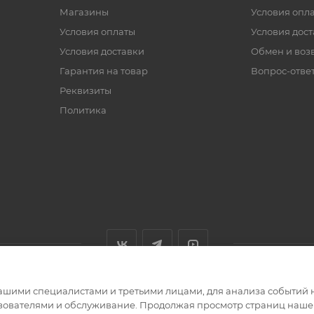
Магазины
Условия опл
Условия оплаты
Условия дос
Условия доставки
Обмен и воз
Гарантия на товар
Вопрос-отве
Реквизиты
Политика
ашими специалистами и третьими лицами, для анализа событий н
ьзователями и обслуживание. Продолжая просмотр страниц нашег