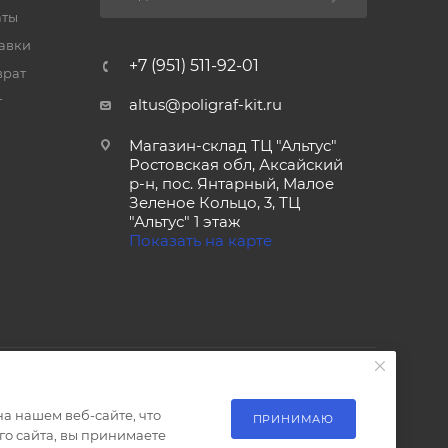
аты
тавки
+7 (951) 511-92-01
врат
т
altus@poligraf-kit.ru
Магазин-склад ТЦ "Альтус"
Ростовская обл, Аксайский
р-н, пос. Янтарный, Малое
Зеленое Кольцо, 3, ТЦ
"Альтус" 1 этаж
Показать на карте
а нашем веб-сайте, что
ПРИНИМАЮ
о сайта, вы принимаете