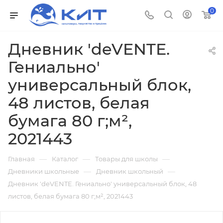
0
Дневник 'deVENTE.
Гениально'
универсальный блок,
48 листов, белая
бумага 80 г;м²,
2021443
—
—
—
Главная
Каталог
Товары для школы
—
—
Дневники школьные
Дневник школьный
Дневник 'deVENTE. Гениально' универсальный блок, 48
листов, белая бумага 80 г;м², 2021443