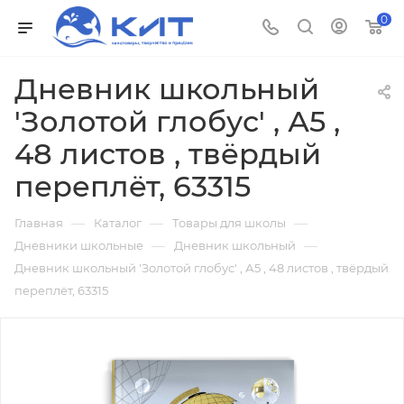
0
Дневник школьный
'Золотой глобус' , А5 ,
48 листов , твёрдый
переплёт, 63315
—
—
—
Главная
Каталог
Товары для школы
—
—
Дневники школьные
Дневник школьный
Дневник школьный 'Золотой глобус' , А5 , 48 листов , твёрдый
переплёт, 63315