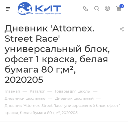
0
Дневник 'Attomex.
Street Race'
универсальный блок,
офсет 1 краска, белая
бумага 80 г;м²,
2020205
—
—
—
Главная
Каталог
Товары для школы
—
—
Дневники школьные
Дневник школьный
Дневник 'Attomex. Street Race' универсальный блок, офсет 1
краска, белая бумага 80 г;м², 2020205