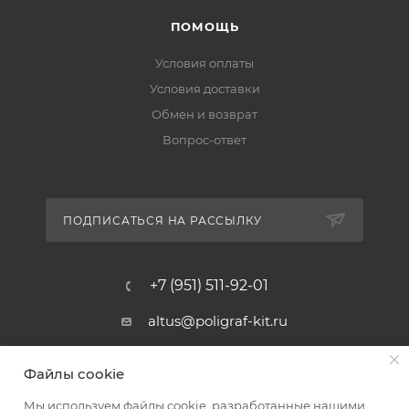
ПОМОЩЬ
Условия оплаты
Условия доставки
Обмен и возврат
Вопрос-ответ
ПОДПИСАТЬСЯ НА РАССЫЛКУ
+7 (951) 511-92-01
altus@poligraf-kit.ru
Магазин-склад ТЦ "Альтус"
Файлы cookie
Ростовская обл, Аксайский р-н,
пос. Янтарный, Малое Зеленое
Мы используем файлы cookie, разработанные нашими