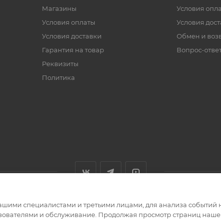
Магазины
Условия опл
Условия оплаты
Условия дос
Условия доставки
Обмен и воз
Гарантия на товар
Вопрос-отве
Реквизиты
Политика
ашими специалистами и третьими лицами, для анализа событий н
ьзователями и обслуживание. Продолжая просмотр страниц нашег