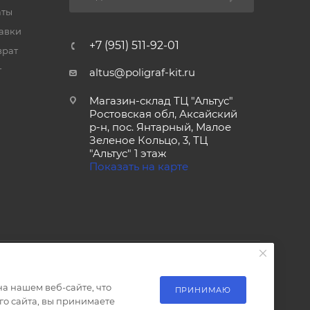
аты
тавки
+7 (951) 511-92-01
врат
т
altus@poligraf-kit.ru
Магазин-склад ТЦ "Альтус"
Ростовская обл, Аксайский
р-н, пос. Янтарный, Малое
Зеленое Кольцо, 3, ТЦ
"Альтус" 1 этаж
Показать на карте
а нашем веб-сайте, что
ПРИНИМАЮ
о сайта, вы принимаете