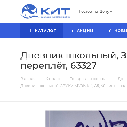
Ростов-на-Дону
КАТАЛОГ
АКЦИИ
НОВ
Дневник школьный, З
переплёт, 63327
—
—
—
Главная
Каталог
Товары для школы
Дне
Дневник школьный, ЗВУКИ МУЗЫКИ, А5, 48л.интеграль