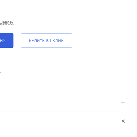
шевле?
ИНУ
КУПИТЬ В 1 КЛИК
о