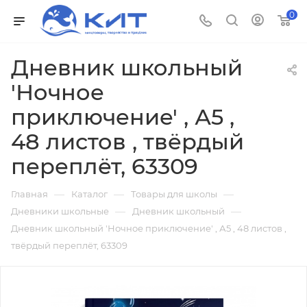
0
Дневник школьный
'Ночное
приключение' , А5 ,
48 листов , твёрдый
переплёт, 63309
—
—
—
Главная
Каталог
Товары для школы
—
—
Дневники школьные
Дневник школьный
Дневник школьный 'Ночное приключение' , А5 , 48 листов ,
твёрдый переплёт, 63309