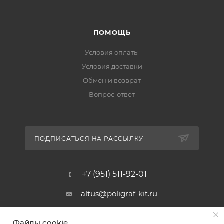
ПОМОЩЬ
Условия оплаты
Условия доставки
Обмен и возврат
Вопрос-ответ
ПОДПИСАТЬСЯ НА РАССЫЛКУ
+7 (951) 511-92-01
altus@poligraf-kit.ru
Магазин-склад ТЦ "Альтус"
Файлы cookie
Ростовская обл, Аксайский р-н,