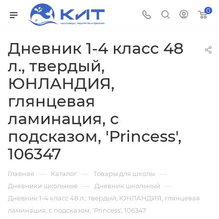
0
Дневник 1-4 класс 48
л., твердый,
ЮНЛАНДИЯ,
глянцевая
ламинация, с
подсказом, 'Princess',
106347
—
—
—
Главная
Каталог
Товары для школы
—
—
Дневники школьные
Дневник школьный
Дневник 1-4 класс 48 л., твердый, ЮНЛАНДИЯ, глянцевая
ламинация, с подсказом, 'Princess', 106347