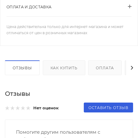
ОПЛАТА И ДОСТАВКА
Цена действительна только для интернет-магазина и может
отличаться от цен в розничных магазинах
ОТЗЫВЫ
КАК КУПИТЬ
ОПЛАТА
Д
Отзывы
ОСТАВИТЬ ОТЗЫВ
Нет оценок
Помогите другим пользователям с