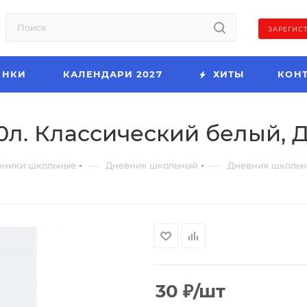
ЗАРЕГИС
ИНКИ
КАЛЕНДАРИ 2027
ХИТЫ
КОН
л. Классический белый, Д
—
—
вники школьные
Дневник школьный
Дневник школьны
30
₽
/шт