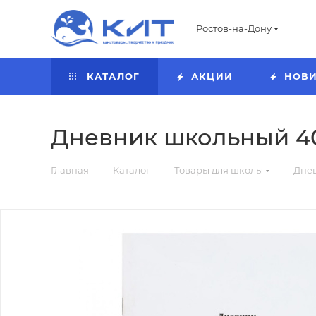
Ростов-на-Дону
КАТАЛОГ
АКЦИИ
НОВ
Дневник школьный 40
—
—
—
Главная
Каталог
Товары для школы
Дне