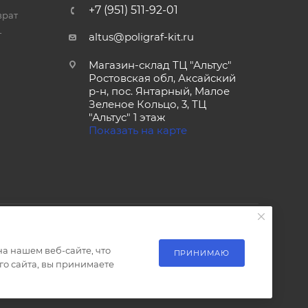
+7 (951) 511-92-01
врат
т
altus@poligraf-kit.ru
Магазин-склад ТЦ "Альтус"
Ростовская обл, Аксайский
р-н, пос. Янтарный, Малое
Зеленое Кольцо, 3, ТЦ
"Альтус" 1 этаж
Показать на карте
а нашем веб-сайте, что
ПРИНИМАЮ
о сайта, вы принимаете