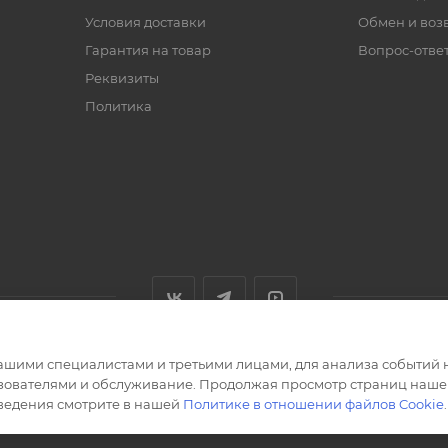
Условия доставки
Обмен и воз
Гарантия на товар
Вопрос-отве
Реквизиты
Политика
ашими специалистами и третьими лицами, для анализа событий н
ьзователями и обслуживание. Продолжая просмотр страниц нашег
сведения смотрите в нашей
Политике в отношении файлов Cookie
.