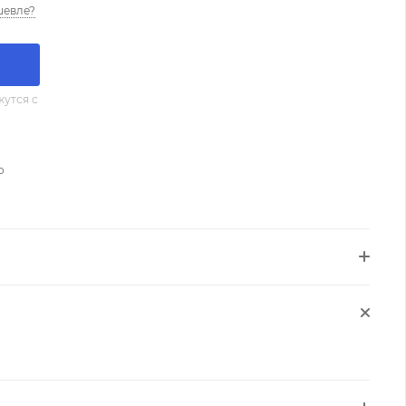
шевле?
утся с
о