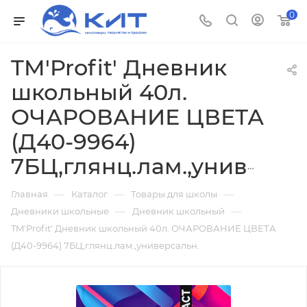
0
TM'Profit' Дневник
школьный 40л.
ОЧАРОВАНИЕ ЦВЕТА
(Д40-9964)
7БЦ,глянц.лам.,универсальн.
—
—
—
Главная
Каталог
Товары для школы
—
—
Дневники школьные
Дневник школьный
TM'Profit' Дневник школьный 40л. ОЧАРОВАНИЕ ЦВЕТА
(Д40-9964) 7БЦ,глянц.лам.,универсальн.