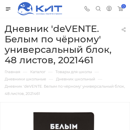
0
Дневник 'deVENTE.
Белым по чёрному'
универсальный блок,
48 листов, 2021461
—
—
—
Главная
Каталог
Товары для школы
—
—
Дневники школьные
Дневник школьный
Дневник 'deVENTE. Белым по чёрному' универсальный блок,
48 листов, 2021461