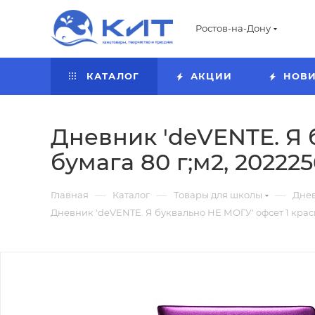
Ростов-на-Дону
КАТАЛОГ
АКЦИИ
НОВ
Дневник 'deVENTE. Я 
бумага 80 г;м2, 202225
—
—
—
Главная
Каталог
Товары для школы
Дне
Дневник 'deVENTE. Я буквально НЕ МОГУ' офсет 1 краска