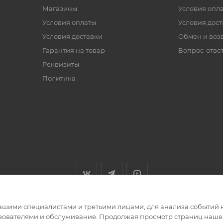
Магазины
Условия опл
Условия оплаты
Условия дос
Условия доставки
Обмен и воз
Гарантия на товар
Вопрос-отве
Реквизиты
Политика
ашими специалистами и третьими лицами, для анализа событий н
ьзователями и обслуживание. Продолжая просмотр страниц нашег