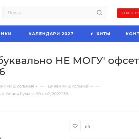
ЗАРЕГИС
ИНКИ
КАЛЕНДАРИ 2027
ХИТЫ
КОН
буквально НЕ МОГУ' офсет 
6
—
—
вники школьные
Дневник школьный
, белая бумага 80 г;м2, 2022256