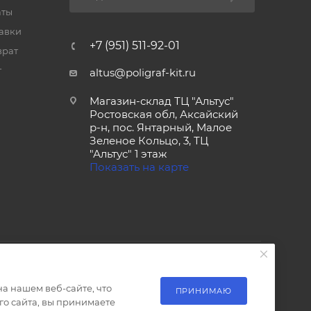
аты
тавки
+7 (951) 511-92-01
врат
т
altus@poligraf-kit.ru
Магазин-склад ТЦ "Альтус"
Ростовская обл, Аксайский
р-н, пос. Янтарный, Малое
Зеленое Кольцо, 3, ТЦ
"Альтус" 1 этаж
Показать на карте
а нашем веб-сайте, что
ПРИНИМАЮ
о сайта, вы принимаете