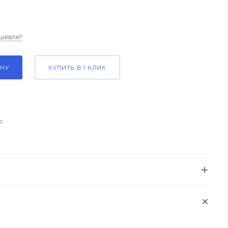
шевле?
ИНУ
КУПИТЬ В 1 КЛИК
о