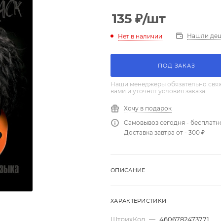
135
₽
/шт
Нашли де
Нет в наличии
ПОД ЗАКАЗ
Наши менеджеры обязательно свяж
вами и уточнят условия заказа
Хочу в подарок
Самовывоз сегодня - бесплатн
Доставка завтра от - 300 ₽
ОПИСАНИЕ
ХАРАКТЕРИСТИКИ
ШтрихКод
—
4606782473771