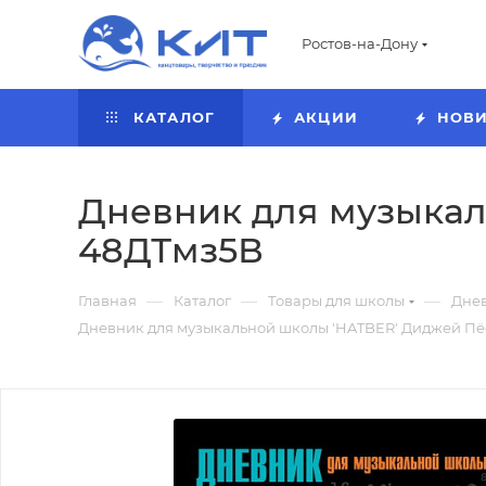
Ростов-на-Дону
КАТАЛОГ
АКЦИИ
НОВ
Дневник для музыкаль
48ДТмз5В
—
—
—
Главная
Каталог
Товары для школы
Дне
Дневник для музыкальной школы 'HATBER' Диджей Пёс,