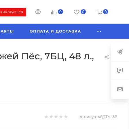
0
0
0
ТРИРОВАТЬСЯ
ТАКТЫ
ОПЛАТА И ДОСТАВКА
й Пёс, 7БЦ, 48 л.,
Артикул:
48ДТмз5В