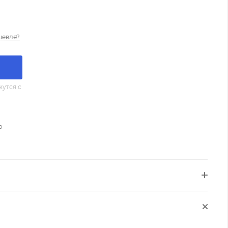
шевле?
утся с
о