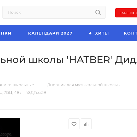
ЗАРЕГИС
ИНКИ
КАЛЕНДАРИ 2027
ХИТЫ
КОН
ной школы 'HATBER' Дидже
—
—
вники школьные
Дневник для музыкальной школы
 7БЦ, 48 л., 48ДТмз5В