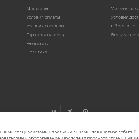
Магазины
Условия опл
Условия оплаты
Условия дос
Условия доставки
Обмен и воз
Гарантия на товар
Вопрос-отве
Реквизиты
Политика
ашими специалистами и третьими лицами, для анализа событий н
ьзователями и обслуживание. Продолжая просмотр страниц нашег