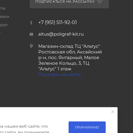
ПОДПИСАТЬСЯ НА РАССЫЛКУ
аты
тавки
+7 (951) 511-92-01
врат
т
altus@poligraf-kit.ru
Магазин-склад ТЦ "Альтус"
Ростовская обл, Аксайский
р-н, пос. Янтарный, Малое
Зеленое Кольцо, 3, ТЦ
"Альтус" 1 этаж
Показать на карте
а нашем веб-сайте, что
ПРИНИМАЮ
о сайта, вы принимаете