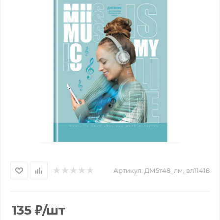
Артикул:
ДМ5т48_лм_вл11418
135
₽
/шт