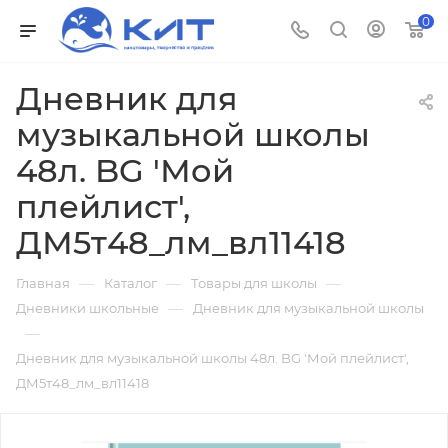
0
Дневник для
музыкальной школы
48л. BG 'Мой
плейлист',
ДМ5т48_лм_вл11418
—
—
—
Главная
Каталог
Товары для школы
—
Дневники школьные
Дневник для музыкальной школы
—
Дневник для музыкальной школы 48л. BG 'Мой плейлист',
ДМ5т48_лм_вл11418