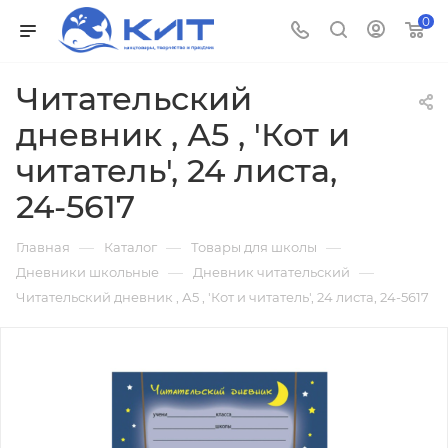
0
Читательский
дневник , А5 , 'Кот и
читатель', 24 листа,
24-5617
—
—
—
Главная
Каталог
Товары для школы
—
—
Дневники школьные
Дневник читательский
Читательский дневник , А5 , 'Кот и читатель', 24 листа, 24-5617