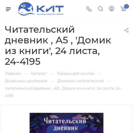
0
Читательский
дневник , А5 , 'Домик
из книги', 24 листа,
24-4195
—
—
—
Главная
Каталог
Товары для школы
—
—
Дневники школьные
Дневник читательский
Читательский дневник , А5 , 'Домик из книги', 24 листа, 24-
4195