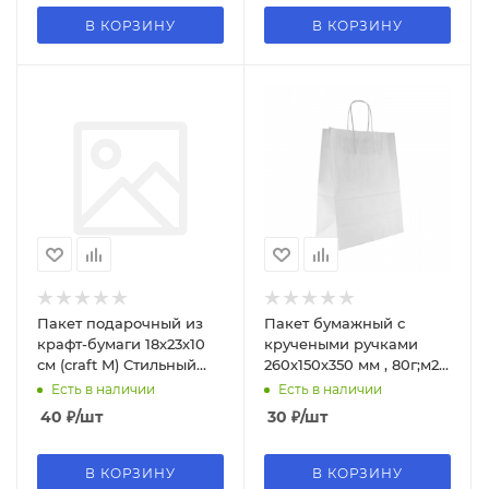
В КОРЗИНУ
В КОРЗИНУ
Пакет подарочный из
Пакет бумажный с
крафт-бумаги 18х23х10
кручеными ручками
см (craft M) Стильный
260х150х350 мм , 80г;м2,
номер, 130 г ППК-7409
цвет белый, БУМ43595
Есть в наличии
Есть в наличии
40
₽
/шт
30
₽
/шт
В КОРЗИНУ
В КОРЗИНУ