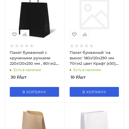
Пакет бумажный с
Пакет бумажный 'на
кручеными ручками
вынос' 180х120х290 мм
220х120х250 мм , 80г;м2,
70г;м2 цвет Крафт (х50),
цвет черный, БУМ60945
БУМ45286
Есть в наличии
Есть в наличии
30
₽
/шт
10
₽
/шт
В КОРЗИНУ
В КОРЗИНУ