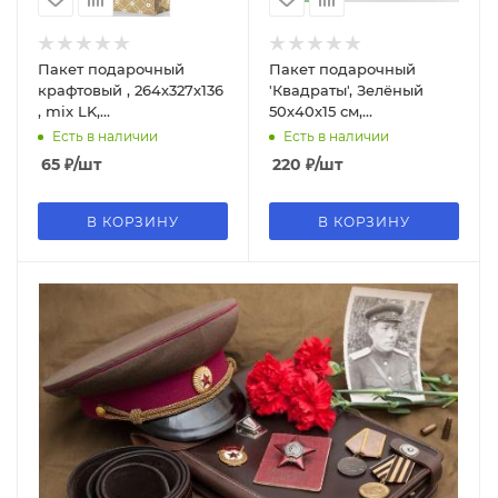
Пакет подарочный
Пакет подарочный
крафтовый , 264х327х136
'Квадраты', Зелёный
, mix LK,
50х40х15 см,
L019;L023;014;022
OM300391TA;10
Есть в наличии
Есть в наличии
65
₽
/шт
220
₽
/шт
В КОРЗИНУ
В КОРЗИНУ