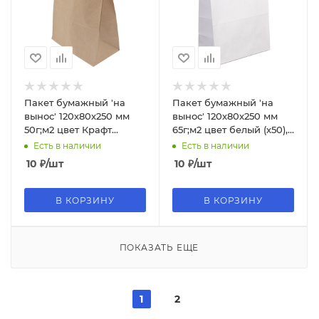
Пакет бумажный 'на
Пакет бумажный 'на
вынос' 120х80х250 мм
вынос' 120х80х250 мм
50г;м2 цвет Крафт
65г;м2 цвет белый (х50),
(х1600), БУМ59997
БУМ39116
Есть в наличии
Есть в наличии
10
₽
/шт
10
₽
/шт
В КОРЗИНУ
В КОРЗИНУ
ПОКАЗАТЬ ЕЩЕ
1
2