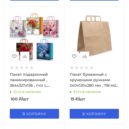
Пакет подарочный
Пакет бумажный с
ламинированный ,
кручеными ручками
264х327х136 , mix L,
240х120х280 мм , 78г;м2,
L398;316;303;380;310;331;385;347;316;354;307
цвет крафт, БУМ59970
Есть в наличии
Есть в наличии
100
₽
/шт
15
₽
/шт
В КОРЗИНУ
В КОРЗИНУ