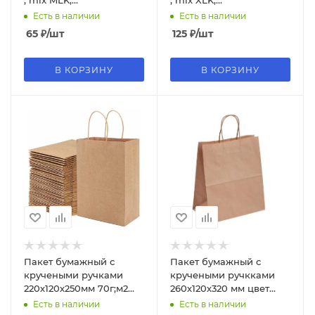
, mix MLK,
, mix XLK,
ML018;ML016;020;022
XL010;XL003;XL002;018
Есть в наличии
Есть в наличии
65
₽
/шт
125
₽
/шт
В КОРЗИНУ
В КОРЗИНУ
Пакет бумажный с
Пакет бумажный с
кручеными ручками
кручеными ручкками
220х120х250мм 70г;м2
260х120х320 мм цвет
цвет Крафт (х1;250)
Крафт (х1;250), БУМ58384
Есть в наличии
Есть в наличии