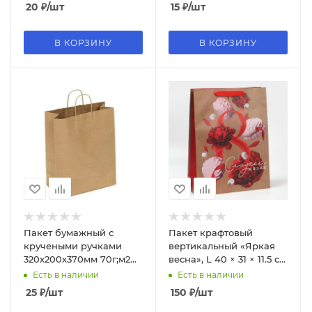
БУМ42135
20
₽
/шт
15
₽
/шт
В КОРЗИНУ
В КОРЗИНУ
Пакет бумажный с
Пакет крафтовый
кручеными ручками
вертикальный «Яркая
320х200х370мм 70г;м2
весна», L 40 × 31 × 11.5 см
цвет Крафт (х1;300),
7895552
Есть в наличии
Есть в наличии
БУМ44988
25
₽
/шт
150
₽
/шт