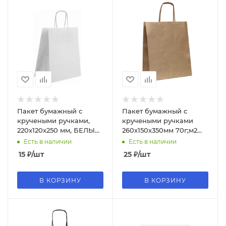
Пакет бумажный с
Пакет бумажный с
кручеными ручками,
кручеными ручками
220х120х250 мм, БЕЛЫЙ,
260х150х350мм 70г;м2
БУМ60952
цвет Крафт (х350)
Есть в наличии
Есть в наличии
БУМ50355
15
₽
/шт
25
₽
/шт
В КОРЗИНУ
В КОРЗИНУ