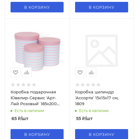
В КОРЗИНУ
В КОРЗИНУ
Коробка подарочная
Коробка цилиндр
Ювелир-Сервис 'Арт-
'Ассорти' 15х15х17 см,
Лай Розовый' 185х200
1809
мм., цилиндр (Серия
Есть в наличии
Есть в наличии
3в1), 3989
65
₽
/шт
55
₽
/шт
В КОРЗИНУ
В КОРЗИНУ