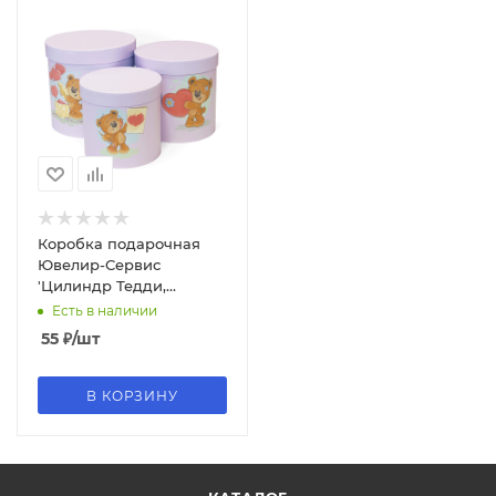
Коробка подарочная
Ювелир-Сервис
'Цилиндр Тедди,
сиреневый'20х20х19
Есть в наличии
см.,цилиндр.(Серия3в1),
55
₽
/шт
6009
В КОРЗИНУ