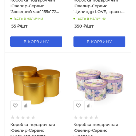
Коробка подарочная
Коробка подарочная
Ювелир-Сервис
Ювелир-Сервис
'Звездный час' 155х172
'Цилиндр LOVE, красн.
мм., цилиндр (Серия
зигзаг'20х20х18
Есть в наличии
Есть в наличии
3в1), 2267
см.,цилиндр.(Серия3в1),
55
₽
/шт
350
₽
/шт
6108
В КОРЗИНУ
В КОРЗИНУ
Коробка подарочная
Коробка подарочная
Ювелир-Сервис
Ювелир-Сервис