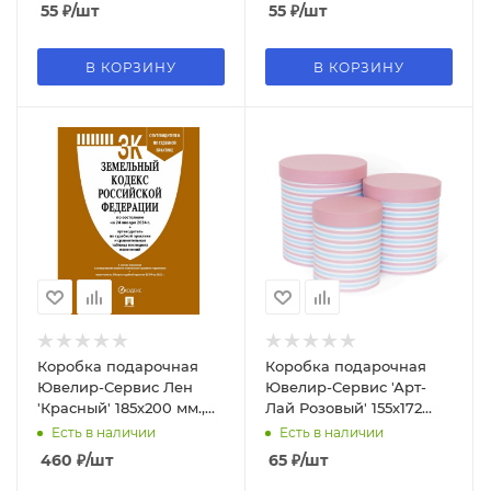
3в1), 2274
3в1), 2281
55
₽
/шт
55
₽
/шт
В КОРЗИНУ
В КОРЗИНУ
Коробка подарочная
Коробка подарочная
Ювелир-Сервис Лен
Ювелир-Сервис 'Арт-
'Красный' 185х200 мм.,
Лай Розовый' 155х172
цилиндр (Серия 3в1),
мм., цилиндр (Серия
Есть в наличии
Есть в наличии
7514
3в1), 3996
460
₽
/шт
65
₽
/шт