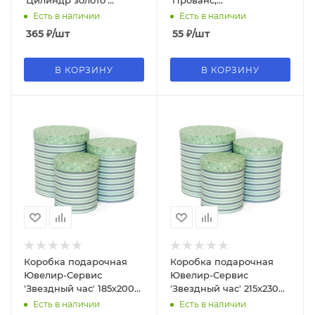
'Цилиндр золото'
'Прованс,
175х170 мм., цилиндр
сиренев.',20х20х12 см.,
Есть в наличии
Есть в наличии
(Серия 3в1), 4254
цилиндр (Серия 3в1),
365
₽
/шт
55
₽
/шт
0315
В КОРЗИНУ
В КОРЗИНУ
Коробка подарочная
Коробка подарочная
Ювелир-Сервис
Ювелир-Сервис
'Звездный час' 185х200
'Звездный час' 215х230
мм., цилиндр (Серия
мм., цилиндр (Серия
Есть в наличии
Есть в наличии