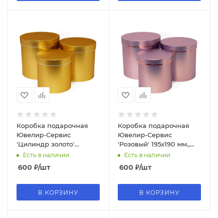
Коробка подарочная
Коробка подарочная
Ювелир-Сервис
Ювелир-Сервис
'Цилиндр золото'
'Розовый' 195х190 мм.,
195х190 мм., цилиндр
цилиндр (Серия 3в1),
Есть в наличии
Есть в наличии
(Серия 3в1), 4230
9715
600
₽
/шт
600
₽
/шт
В КОРЗИНУ
В КОРЗИНУ