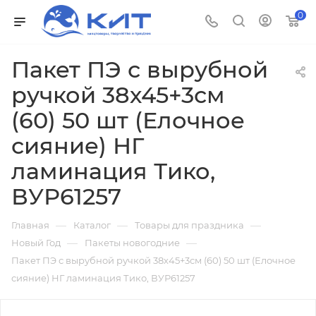
0
Пакет ПЭ с вырубной
ручкой 38х45+3см
(60) 50 шт (Елочное
сияние) НГ
ламинация Тико,
ВУР61257
—
—
—
Главная
Каталог
Товары для праздника
—
—
Новый Год
Пакеты новогодние
Пакет ПЭ с вырубной ручкой 38х45+3см (60) 50 шт (Елочное
сияние) НГ ламинация Тико, ВУР61257