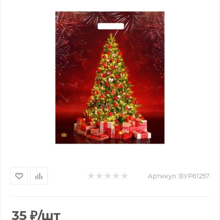
Артикул:
ВУР61257
35
₽
/шт