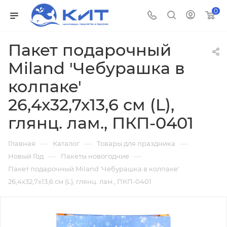
0
Пакет подарочный
Miland 'Чебурашка в
колпаке'
26,4х32,7х13,6 см (L),
глянц. лам., ПКП-0401
—
—
—
Главная
Каталог
Товары для праздника
—
—
Новый Год
Пакеты новогодние
Пакет подарочный Miland 'Чебурашка в колпаке'
26,4х32,7х13,6 см (L), глянц. лам., ПКП-0401