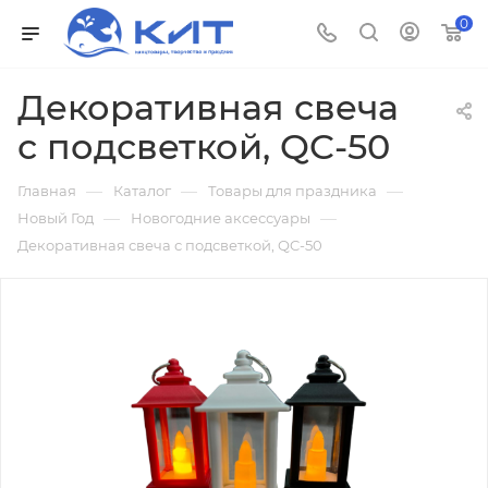
0
Декоративная свеча
с подсветкой, QC-50
—
—
—
Главная
Каталог
Товары для праздника
—
—
Новый Год
Новогодние аксессуары
Декоративная свеча с подсветкой, QC-50