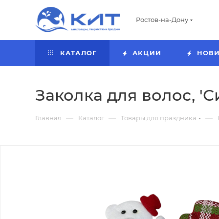
Ростов-на-Дону
КАТАЛОГ
АКЦИИ
НОВ
Заколка для волос, 'С
—
—
—
Главная
Каталог
Товары для праздника