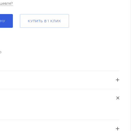
шевле?
ИНУ
КУПИТЬ В 1 КЛИК
о