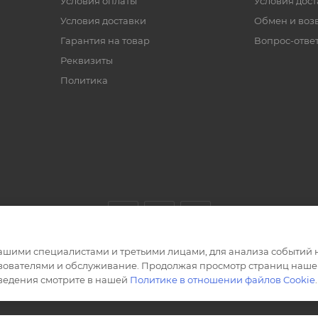
Условия оплаты
Условия дос
Условия доставки
Обмен и воз
Гарантия на товар
Вопрос-отве
Реквизиты
Политика
ашими специалистами и третьими лицами, для анализа событий н
ьзователями и обслуживание. Продолжая просмотр страниц нашег
сведения смотрите в нашей
Политике в отношении файлов Cookie
.