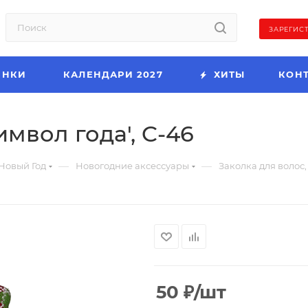
ЗАРЕГИС
ИНКИ
КАЛЕНДАРИ 2027
ХИТЫ
КОН
имвол года', C-46
—
—
Новый Год
Новогодние аксессуары
Заколка для волос, 
50
₽
/шт