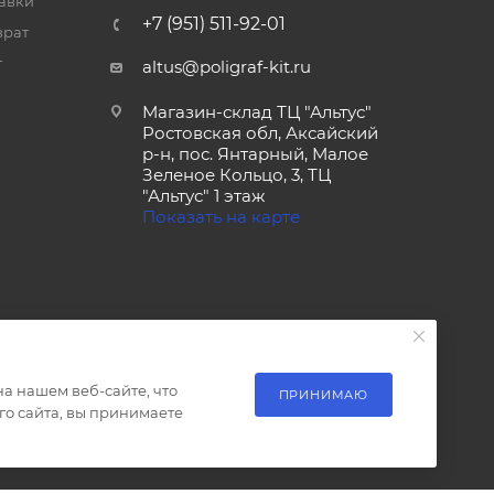
тавки
+7 (951) 511-92-01
врат
т
altus@poligraf-kit.ru
Магазин-склад ТЦ "Альтус"
Ростовская обл, Аксайский
р-н, пос. Янтарный, Малое
Зеленое Кольцо, 3, ТЦ
"Альтус" 1 этаж
Показать на карте
а нашем веб-сайте, что
ПРИНИМАЮ
о сайта, вы принимаете