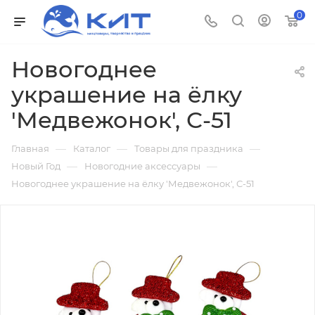
0
Новогоднее
украшение на ёлку
'Медвежонок', С-51
—
—
—
Главная
Каталог
Товары для праздника
—
—
Новый Год
Новогодние аксессуары
Новогоднее украшение на ёлку 'Медвежонок', С-51