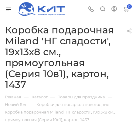
0
Коробка подарочная
Miland 'НГ сладости',
19х13х8 см.,
прямоугольная
(Серия 10в1), картон,
1437
—
—
—
Главная
Каталог
Товары для праздника
—
—
Новый Год
Коробки для подарков новогодние
Коробка подарочная Miland 'НГ сладости', 19х13х8 см.,
прямоугольная (Серия 10в1), картон, 1437